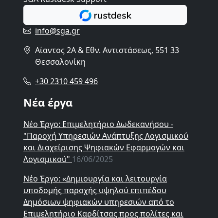
info@sga.gr
Αίαντος 2A & Εθν. Αντιστάσεως, 551 33
Θεσσαλονίκη
+30 2310 459 496
Νέα έργα
Νέο Έργο: Επιμελητήριο Δωδεκανήσου -
"Παροχή Υπηρεσιών Ανάπτυξης Λογισμικού
και Διαχείρισης Ψηφιακών Εφαρμογών και
Λογισμικού"
16/06/2025
Νέο Έργο: «Δημιουργία και λειτουργία
υποδομής παροχής υψηλού επιπέδου
Δημόσιων ψηφιακών υπηρεσιών από το
Επιμελητήριο Καρδίτσας προς πολίτες και